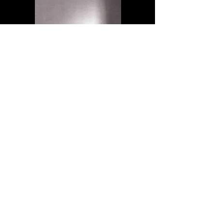
KATALOG „VISUELLE
REFLEXIONEN ZU TILMAN
RIEMENSCHNEIDER“
- Schönste Bücher – Frankfurter Buchmesse
- Award 2004 – Bronze Award, Deutscher
Designer Club e.V. , (DDC)